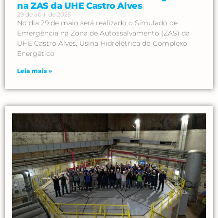
na ZAS da UHE Castro Alves
29 de abril de 2025
No dia 29 de maio será realizado o Simulado de
Emergência na Zona de Autossalvamento (ZAS) da
UHE Castro Alves, Usina Hidrelétrica do Complexo
Energético
Leia mais »