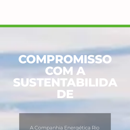
COMPROMISSO
COM A
SUSTENTABILIDA
DE
A Companhia Energética Rio