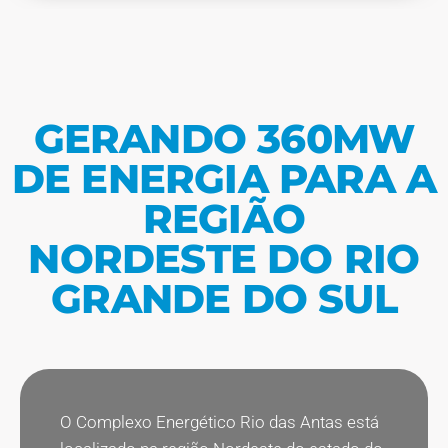
GERANDO 360MW
DE ENERGIA PARA A
REGIÃO
NORDESTE DO RIO
GRANDE DO SUL
O Complexo Energético Rio das Antas está