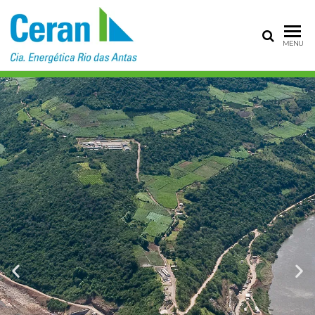
CERAN – CIA
MENU
ENERGÉTICA
RIO DAS
ANTAS