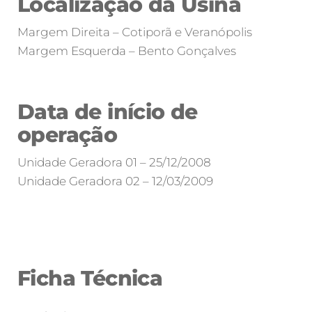
Localização da Usina
Margem Direita – Cotiporã e Veranópolis
Margem Esquerda – Bento Gonçalves
Data de início de
operação
Unidade Geradora 01 – 25/12/2008
Unidade Geradora 02 – 12/03/2009
Barragem e a natureza
Casa de Força
Barragem
Barragem
Barragem
Barragem
Ficha Técnica