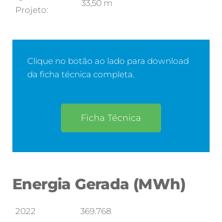
33,50 m
Projeto:
Clique no botão ao lado para download
da ficha técnica completa.
Ficha Técnica
Energia Gerada (MWh)
2022
369.768