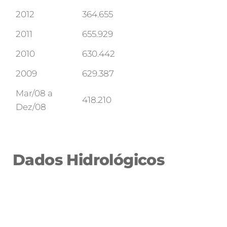
2012
364.655
2011
655.929
2010
630.442
2009
629.387
Mar/08 a
418.210
Dez/08
Dados Hidrológicos