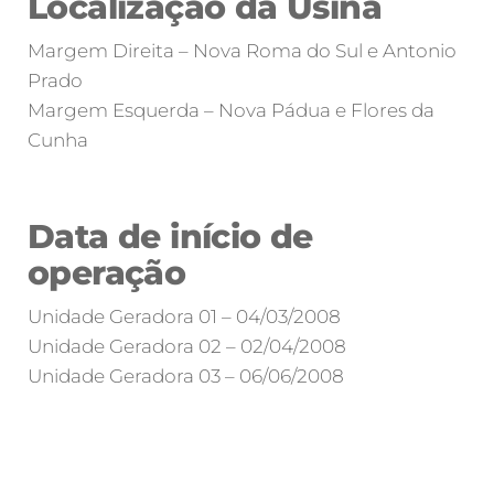
Localização da Usina
Margem Direita – Nova Roma do Sul e Antonio
Prado
Margem Esquerda – Nova Pádua e Flores da
Cunha
Data de início de
operação
Unidade Geradora 01 – 04/03/2008
Unidade Geradora 02 – 02/04/2008
Unidade Geradora 03 – 06/06/2008
Casa de Força
Casa de Força
casa de Força
Barragem
Tunel
Tunel