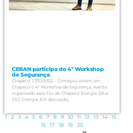
CERAN participa do 4º Workshop
de Segurança
Chapecó, 27/10/2022 – Começou ontem em
Chapecó o 4º Workshop de Segurança, evento
organizado pela Foz do Chapecó Energia S/A e
CSC Energia. Em discussão,
1
2
3
4
5
6
7
8
9
10
11
12
13
14
15
16
17
18
19
20