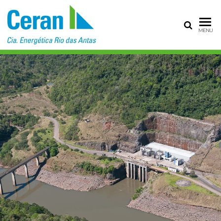
CERAN – CIA
MENU
ENERGÉTICA
RIO DAS
ANTAS