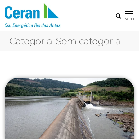
CERAN – CIA
MENU
ENERGÉTICA
RIO DAS
Categoria:
Sem categoria
ANTAS