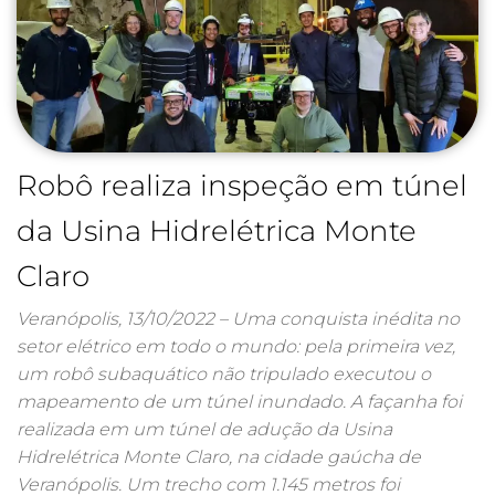
Robô realiza inspeção em túnel
da Usina Hidrelétrica Monte
Claro
Veranópolis, 13/10/2022 – Uma conquista inédita no
setor elétrico em todo o mundo: pela primeira vez,
um robô subaquático não tripulado executou o
mapeamento de um túnel inundado. A façanha foi
realizada em um túnel de adução da Usina
Hidrelétrica Monte Claro, na cidade gaúcha de
Veranópolis. Um trecho com 1.145 metros foi